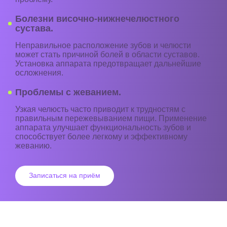
Болезни височно-нижнечелюстного
сустава.
Неправильное расположение зубов и челюсти
может стать причиной болей в области суставов.
Установка аппарата предотвращает дальнейшие
осложнения.
Проблемы с жеванием.
Узкая челюсть часто приводит к трудностям с
правильным пережевыванием пищи. Применение
аппарата улучшает функциональность зубов и
способствует более легкому и эффективному
жеванию.
Записаться на приём