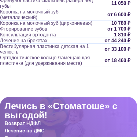
Френулопластика скальпель (лазера нет)
11 050 ₽
губы
Коронка на молочный зуб
от 6 600 ₽
(металлический)
Коронка на молочный зуб (циркониевая)
10 780 ₽
Фторирование зубов
от 1 700 ₽
Консультация ортодонта
1 810 ₽
Лечение на брекетах
от 44 240 ₽
Вестибулярная пластинка детская на 1
от 33 100 ₽
челюсть
Ортодонтическое кольцо /замещающая
от 18 460 ₽
пластинка (для удерживания места)
Лечись в «Стоматоше» с
выгодой!
Возврат НДФЛ
Лечение по ДМС