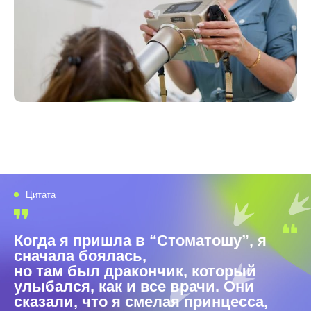
Цитата
Когда я пришла в “Стоматошу”, я
сначала боялась,
но там был дракончик, который
улыбался, как и все врачи. Они
сказали, что я смелая принцесса,