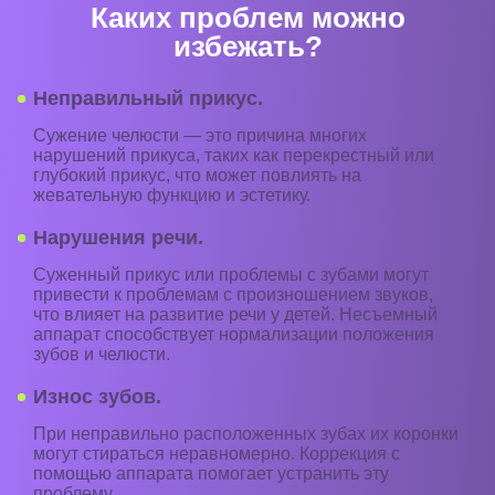
Каких проблем можно
избежать?
Неправильный прикус.
Сужение челюсти — это причина многих
нарушений прикуса, таких как перекрестный или
глубокий прикус, что может повлиять на
жевательную функцию и эстетику.
Нарушения речи.
Суженный прикус или проблемы с зубами могут
привести к проблемам с произношением звуков,
что влияет на развитие речи у детей. Несъемный
аппарат способствует нормализации положения
зубов и челюсти.
Износ зубов.
При неправильно расположенных зубах их коронки
могут стираться неравномерно. Коррекция с
помощью аппарата помогает устранить эту
проблему.