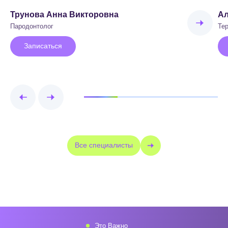
Трунова Анна Викторовна
Ал
Пародонтолог
Тер
Записаться
Все специалисты
Это Важно