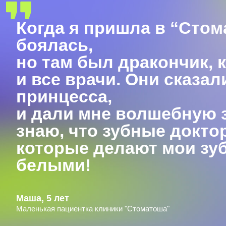
Когда я пришла в “Стом
боялась,
но там был дракончик, 
и все врачи. Они сказал
принцесса,
и дали мне волшебную з
знаю, что зубные доктор
которые делают мои зу
белыми!
Маша, 5 лет
Маленькая пациентка клиники "Стоматоша"