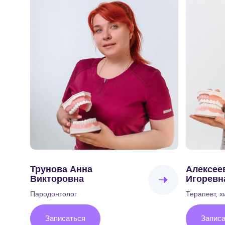
Трунова Анна
Алексее
Викторовна
Игоревн
Пародонтолог
Терапевт, х
Записаться
Записа