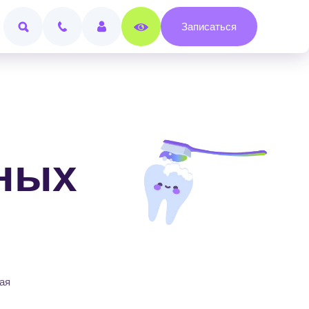
Записаться
ных
,
ая