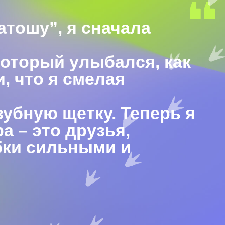
атошу”, я сначала
который улыбался, как
и, что я смелая
убную щетку. Теперь я
а – это друзья,
бки сильными и